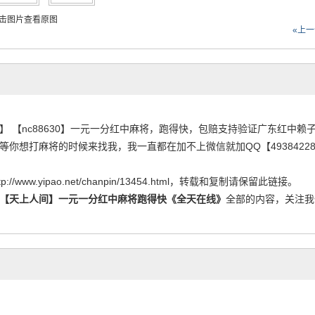
击图片查看原图
«上
766】 【nc88630】一元一分红中麻将，跑得快，包赔支持验证广东红
等你想打麻将的时候来找我，我一直都在加不上微信就加QQ【49384228
tp://www.yipao.net/chanpin/13454.html
，转载和复制请保留此链接。
【天上人间】一元一分红中麻将跑得快《全天在线》
全部的内容，关注我